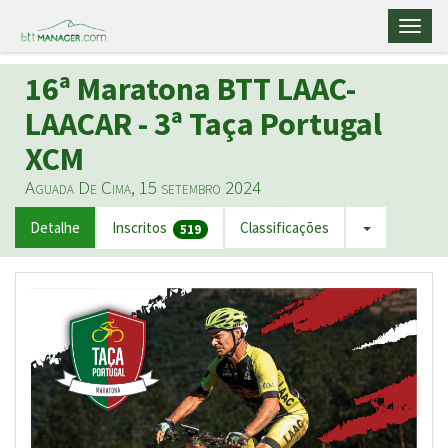
Toggl
naviga
16ª Maratona BTT LAAC-
LAACAR - 3ª Taça Portugal
XCM
Aguada De Cima, 15 setembro 2024
Detalhe
Inscritos
Classificações
519