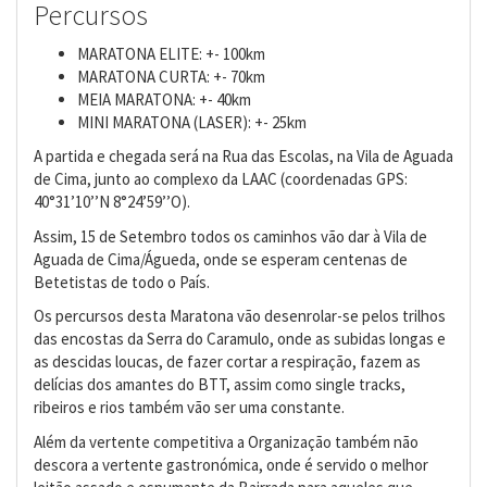
Percursos
MARATONA ELITE: +- 100km
MARATONA CURTA: +- 70km
MEIA MARATONA: +- 40km
MINI MARATONA (LASER): +- 25km
A partida e chegada será na Rua das Escolas, na Vila de Aguada
de Cima, junto ao complexo da LAAC (coordenadas GPS:
40°31’10’’N 8°24’59’’O).
Assim, 15 de Setembro todos os caminhos vão dar à Vila de
Aguada de Cima/Águeda, onde se esperam centenas de
Betetistas de todo o País.
Os percursos desta Maratona vão desenrolar-se pelos trilhos
das encostas da Serra do Caramulo, onde as subidas longas e
as descidas loucas, de fazer cortar a respiração, fazem as
delícias dos amantes do BTT, assim como single tracks,
ribeiros e rios também vão ser uma constante.
Além da vertente competitiva a Organização também não
descora a vertente gastronómica, onde é servido o melhor