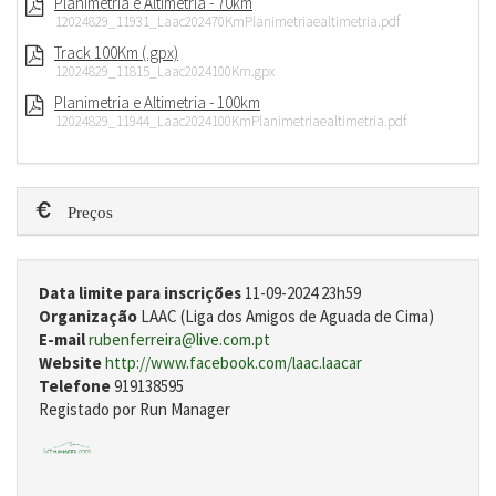
Planimetria e Altimetria - 70km
12024829_11931_Laac202470KmPlanimetriaealtimetria.pdf
Track 100Km (.gpx)
12024829_11815_Laac2024100Km.gpx
Planimetria e Altimetria - 100km
12024829_11944_Laac2024100KmPlanimetriaealtimetria.pdf
Preços
Data limite para inscrições
11-09-2024 23h59
Organização
LAAC (Liga dos Amigos de Aguada de Cima)
E-mail
rubenferreira@live.com.pt
Website
http://www.facebook.com/laac.laacar
Telefone
919138595
Registado por Run Manager