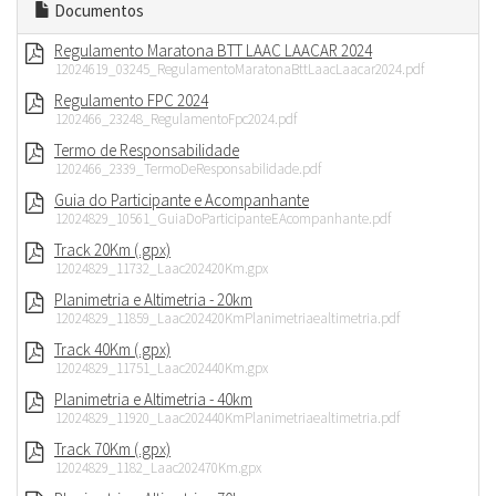
Documentos
Regulamento Maratona BTT LAAC LAACAR 2024
12024619_03245_RegulamentoMaratonaBttLaacLaacar2024.pdf
Regulamento FPC 2024
1202466_23248_RegulamentoFpc2024.pdf
Termo de Responsabilidade
1202466_2339_TermoDeResponsabilidade.pdf
Guia do Participante e Acompanhante
12024829_10561_GuiaDoParticipanteEAcompanhante.pdf
Track 20Km (.gpx)
12024829_11732_Laac202420Km.gpx
Planimetria e Altimetria - 20km
12024829_11859_Laac202420KmPlanimetriaealtimetria.pdf
Track 40Km (.gpx)
12024829_11751_Laac202440Km.gpx
Planimetria e Altimetria - 40km
12024829_11920_Laac202440KmPlanimetriaealtimetria.pdf
Track 70Km (.gpx)
12024829_1182_Laac202470Km.gpx