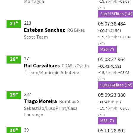
Mortágua
~19,7
km/h
~03:03
/km
Sub23&Elites (14º)
213
27º
05:07:38.484
Esteban Sanchez
RG Bikes
+00:41:41.501
Scott Team
~19,5
km/h
~03:04
/km
M30 (7º)
27
28º
05:08:37.964
Rui Carvalhaes
CDASJ/Cyclin
+00:42:40.981
´Team/Município Albufeira
~19,4
km/h
~03:05
/km
Sub23&Elites (15º)
237
29º
05:09:23.380
Tiago Moreira
Bombos S.
+00:43:26.397
Sebastião/LusoPrint/Casa
~19,4
km/h
~03:05
Lourenço
/km
M35 (7º)
39
30º
05:11:28.801