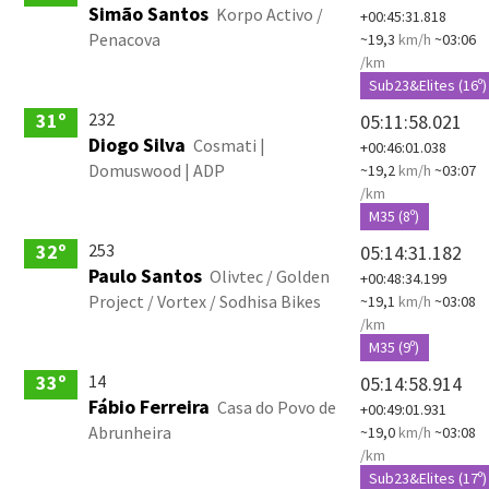
Simão Santos
Korpo Activo /
+00:45:31.818
Penacova
~19,3
km/h
~03:06
/km
Sub23&Elites (16º)
232
31º
05:11:58.021
Diogo Silva
Cosmati |
+00:46:01.038
Domuswood | ADP
~19,2
km/h
~03:07
/km
M35 (8º)
253
32º
05:14:31.182
Paulo Santos
Olivtec / Golden
+00:48:34.199
Project / Vortex / Sodhisa Bikes
~19,1
km/h
~03:08
/km
M35 (9º)
14
33º
05:14:58.914
Fábio Ferreira
Casa do Povo de
+00:49:01.931
Abrunheira
~19,0
km/h
~03:08
/km
Sub23&Elites (17º)