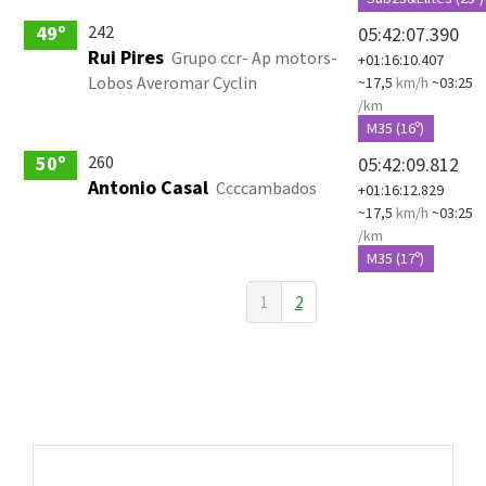
242
49º
05:42:07.390
Rui Pires
Grupo ccr- Ap motors-
+01:16:10.407
Lobos Averomar Cyclin
~17,5
km/h
~03:25
/km
M35 (16º)
260
50º
05:42:09.812
Antonio Casal
Ccccambados
+01:16:12.829
~17,5
km/h
~03:25
/km
M35 (17º)
1
2