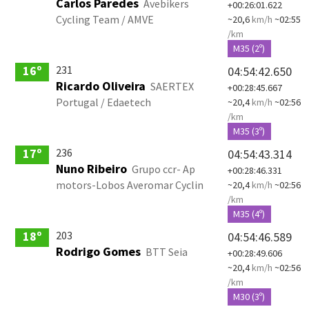
Carlos Paredes
Avebikers
+00:26:01.622
Cycling Team / AMVE
~20,6
km/h
~02:55
/km
M35 (2º)
231
16º
04:54:42.650
Ricardo Oliveira
SAERTEX
+00:28:45.667
Portugal / Edaetech
~20,4
km/h
~02:56
/km
M35 (3º)
236
17º
04:54:43.314
Nuno Ribeiro
Grupo ccr- Ap
+00:28:46.331
motors-Lobos Averomar Cyclin
~20,4
km/h
~02:56
/km
M35 (4º)
203
18º
04:54:46.589
Rodrigo Gomes
BTT Seia
+00:28:49.606
~20,4
km/h
~02:56
/km
M30 (3º)