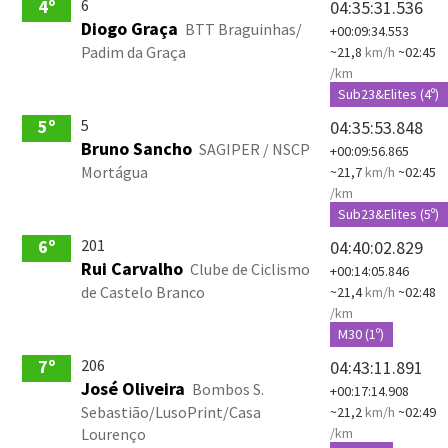
6
4º
04:35:31.536
Diogo Graça
BTT Braguinhas/
+00:09:34.553
Padim da Graça
~21,8
km/h
~02:45
/km
Sub23&Elites (4º)
5
5º
04:35:53.848
Bruno Sancho
SAGIPER / NSCP
+00:09:56.865
Mortágua
~21,7
km/h
~02:45
/km
Sub23&Elites (5º)
201
6º
04:40:02.829
Rui Carvalho
Clube de Ciclismo
+00:14:05.846
de Castelo Branco
~21,4
km/h
~02:48
/km
M30 (1º)
206
7º
04:43:11.891
José Oliveira
Bombos S.
+00:17:14.908
Sebastião/LusoPrint/Casa
~21,2
km/h
~02:49
Lourenço
/km