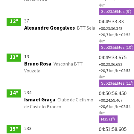
/km
Sub23&Elites (9º)
37
12º
04:49:33.331
Alexandre Gonçalves
BTT Seia
+00:23:36.348
~20,7
km/h
~02:53
/km
Sub23&Elites (10º)
13
13º
04:49:33.675
Bruno Rosa
Vasconha BTT
+00:23:36.692
Vouzela
~20,7
km/h
~02:53
/km
Sub23&Elites (11º)
234
14º
04:50:56.450
Ismael Graça
Clube de Ciclismo
+00:24:59.467
de Castelo Branco
~20,6
km/h
~02:54
/km
M35 (1º)
233
15º
04:51:58.605