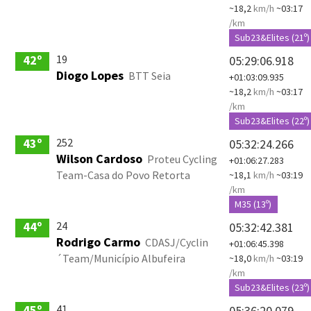
~18,2
km/h
~03:17
/km
Sub23&Elites (21º)
19
42º
05:29:06.918
Diogo Lopes
BTT Seia
+01:03:09.935
~18,2
km/h
~03:17
/km
Sub23&Elites (22º)
252
43º
05:32:24.266
Wilson Cardoso
Proteu Cycling
+01:06:27.283
Team-Casa do Povo Retorta
~18,1
km/h
~03:19
/km
M35 (13º)
24
44º
05:32:42.381
Rodrigo Carmo
CDASJ/Cyclin
+01:06:45.398
´Team/Município Albufeira
~18,0
km/h
~03:19
/km
Sub23&Elites (23º)
41
45º
05:36:20.079