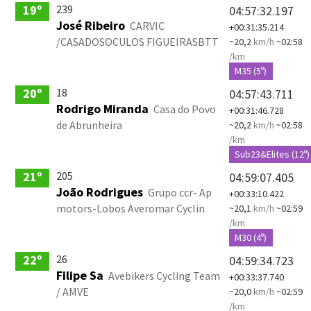
239
19º
04:57:32.197
José Ribeiro
CARVIC
+00:31:35.214
/CASADOSOCULOS FIGUEIRASBTT
~20,2
km/h
~02:58
/km
M35 (5º)
18
20º
04:57:43.711
Rodrigo Miranda
Casa do Povo
+00:31:46.728
de Abrunheira
~20,2
km/h
~02:58
/km
Sub23&Elites (12º)
205
21º
04:59:07.405
João Rodrigues
Grupo ccr- Ap
+00:33:10.422
motors-Lobos Averomar Cyclin
~20,1
km/h
~02:59
/km
M30 (4º)
26
22º
04:59:34.723
Filipe Sa
Avebikers Cycling Team
+00:33:37.740
/ AMVE
~20,0
km/h
~02:59
/km