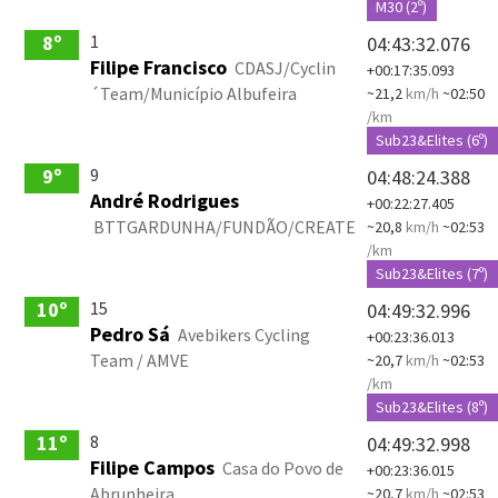
M30 (2º)
1
8º
04:43:32.076
Filipe Francisco
CDASJ/Cyclin
+00:17:35.093
´Team/Município Albufeira
~21,2
km/h
~02:50
/km
Sub23&Elites (6º)
9
9º
04:48:24.388
André Rodrigues
+00:22:27.405
BTTGARDUNHA/FUNDÃO/CREATE
~20,8
km/h
~02:53
/km
Sub23&Elites (7º)
15
10º
04:49:32.996
Pedro Sá
Avebikers Cycling
+00:23:36.013
Team / AMVE
~20,7
km/h
~02:53
/km
Sub23&Elites (8º)
8
11º
04:49:32.998
Filipe Campos
Casa do Povo de
+00:23:36.015
Abrunheira
~20,7
km/h
~02:53