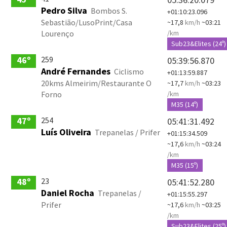
Pedro Silva
Bombos S.
+01:10:23.096
Sebastião/LusoPrint/Casa
~17,8
km/h
~03:21
Lourenço
/km
Sub23&Elites (24º)
259
46º
05:39:56.870
André Fernandes
Ciclismo
+01:13:59.887
20kms Almeirim/Restaurante O
~17,7
km/h
~03:23
Forno
/km
M35 (14º)
254
47º
05:41:31.492
Luís Oliveira
Trepanelas / Prifer
+01:15:34.509
~17,6
km/h
~03:24
/km
M35 (15º)
23
48º
05:41:52.280
Daniel Rocha
Trepanelas /
+01:15:55.297
Prifer
~17,6
km/h
~03:25
/km
Sub23&Elites (25º)