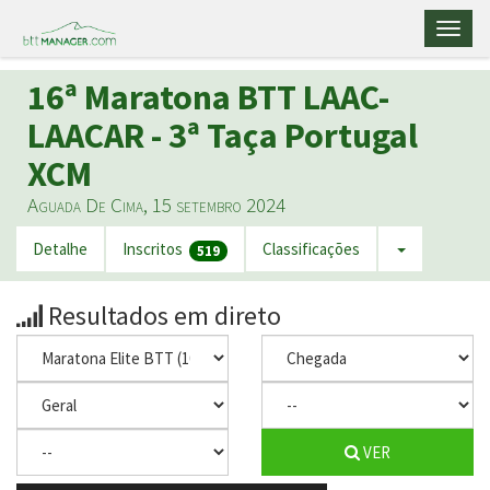
Toggl
naviga
16ª Maratona BTT LAAC-
LAACAR - 3ª Taça Portugal
XCM
Aguada De Cima, 15 setembro 2024
Detalhe
Inscritos
Classificações
519
Resultados em direto
VER