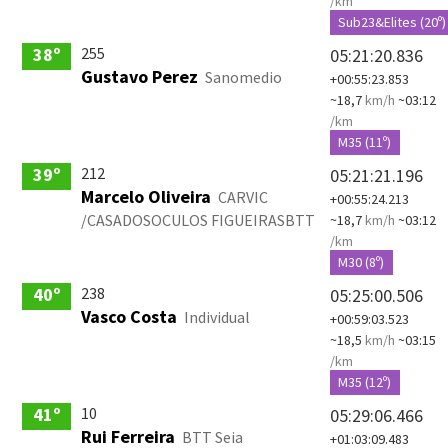
/km
Sub23&Elites (20º)
255
38º
05:21:20.836
Gustavo Perez
Sanomedio
+00:55:23.853
~18,7
km/h
~03:12
/km
M35 (11º)
212
39º
05:21:21.196
Marcelo Oliveira
CARVIC
+00:55:24.213
/CASADOSOCULOS FIGUEIRASBTT
~18,7
km/h
~03:12
/km
M30 (8º)
238
40º
05:25:00.506
Vasco Costa
Individual
+00:59:03.523
~18,5
km/h
~03:15
/km
M35 (12º)
10
41º
05:29:06.466
Rui Ferreira
BTT Seia
+01:03:09.483