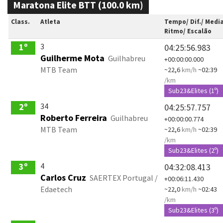
Maratona Elite BTT (100.0 km)
Class.
Atleta
Tempo/ Dif./ Medi
Ritmo/ Escalão
3
1º
04:25:56.983
Guilherme Mota
Guilhabreu
+00:00:00.000
MTB Team
~22,6
km/h
~02:39
/km
Sub23&Elites (1º)
34
2º
04:25:57.757
Roberto Ferreira
Guilhabreu
+00:00:00.774
MTB Team
~22,6
km/h
~02:39
/km
Sub23&Elites (2º)
4
3º
04:32:08.413
Carlos Cruz
SAERTEX Portugal /
+00:06:11.430
Edaetech
~22,0
km/h
~02:43
/km
Sub23&Elites (3º)