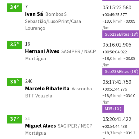
7
34º
05:15:22.560
Ivan Sá
Bombos S.
+00:49:25.577
Sebastião/LusoPrint/Casa
~19,0
km/h
~03:09
Lourenço
/km
Sub23&Elites (18º)
16
35º
05:16:01.905
Hernani Alves
SAGIPER / NSCP
+00:50:04.922
Mortágua
~19,0
km/h
~03:09
/km
Sub23&Elites (19º)
240
36º
05:17:41.759
Marcelo Ribafeita
Vasconha
+00:51:44.776
BTT Vouzela
~18,9
km/h
~03:10
/km
M35 (10º)
21
37º
05:20:41.422
Miguel Alves
SAGIPER / NSCP
+00:54:44.439
Mortágua
~18,7
km/h
~03:12