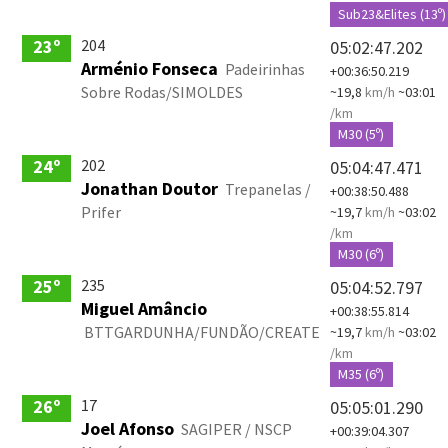
Sub23&Elites (13º)
204
23º
05:02:47.202
Arménio Fonseca
Padeirinhas
+00:36:50.219
Sobre Rodas/SIMOLDES
~19,8
km/h
~03:01
/km
M30 (5º)
202
24º
05:04:47.471
Jonathan Doutor
Trepanelas /
+00:38:50.488
Prifer
~19,7
km/h
~03:02
/km
M30 (6º)
235
25º
05:04:52.797
Miguel Amâncio
+00:38:55.814
BTTGARDUNHA/FUNDÃO/CREATE
~19,7
km/h
~03:02
/km
M35 (6º)
17
26º
05:05:01.290
Joel Afonso
SAGIPER / NSCP
+00:39:04.307