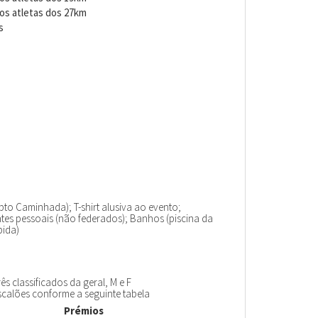
os atletas dos 27km
s
to Caminhada); T-shirt alusiva ao evento;
es pessoais (não federados); Banhos (piscina da
bida)
ês classificados da geral, M e F
scalões conforme a seguinte tabela
Prémios