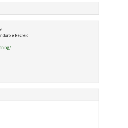
9
Enduro e Recreio
unning/