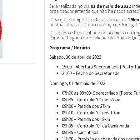
Será realizada no dia
01 de maio de 2022
inde
organizador entenda que não há riscos acresci
O evento é composto pelas distâncias de
19km
pontuável para o circuito da Taça de Portugal
O traçado está desenhado no perímetro da freg
Partida/Chegada na localidade de Praia de Quia
Programa / Horário
Sábado, 30 de abril de 2022
15:00 – Abertura Secretariado [Posto Tur
21:00 – Fecho do Secretariado
Domingo, 01 de maio de 2022
07h00 às 08h00- Secretariado [Posto Tur
08h45 – Controlo “0” dos 27km
09h00 – Partida dos 27km
09h10 – Controlo “0” dos 19km
09h30 – Partida dos 19km
09h35 – Controlo “0” da Caminhada
09h45 – Caminhada
11h20 – Previsão da chegada dos primeir