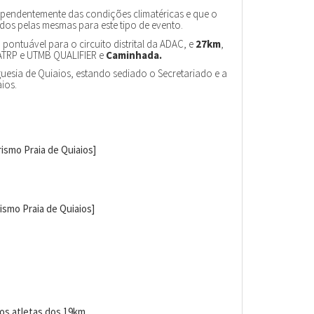
pendentemente das condições climatéricas e que o
dos pelas mesmas para este tipo de evento.
, pontuável para o circuito distrital da ADAC, e
27km
,
-ATRP e UTMB QUALIFIER e
Caminhada.
uesia de Quiaios, estando sediado o Secretariado e a
ios.
ismo Praia de Quiaios]
ismo Praia de Quiaios]
os atletas dos 19km