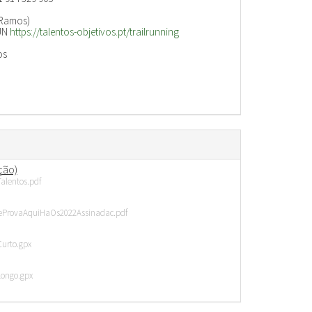
r Ramos)
RUN
https://talentos-objetivos.pt/trailrunning
os
ção)
alentos.pdf
eProvaAquiHaOs2022Assinadac.pdf
urto.gpx
ongo.gpx