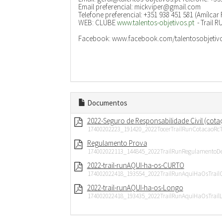
Email preferencial: mickviper@gmail.com
Telefone preferencial: +351 938 451 581 (Amílca
WEB: CLUBE
www.talentos-objetivos.pt
- Trail 
Facebook: www.facebook.com/talentosobjetiv
Documentos
2022-Seguro de Responsabilidade Civil (cota
17400202223_191420_2022TocerTrailRunCotacaoRcT
Regulamento Prova
174002022113_144845_2022TrailRunRegulamentoD
2022-trail-runAQUI-ha-os-CURTO
174002022418_193554_2022TrailRunAquiHaOsTrailC
2022-trail-runAQUI-ha-os-Longo
174002022418_193435_2022TrailRunAquiHaOsTrailL