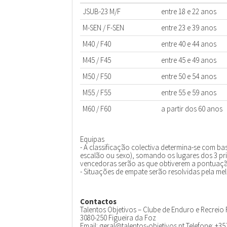
JSUB-23 M/F
entre 18 e 22 anos
M-SEN / F-SEN
entre 23 e 39 anos
M40 / F40
entre 40 e 44 anos
M45 / F45
entre 45 e 49 anos
M50 / F50
entre 50 e 54 anos
M55 / F55
entre 55 e 59 anos
M60 / F60
a partir dos 60 anos
Equipas
- A classificação colectiva determina-se com ba
escalão ou sexo), somando os lugares dos 3 pri
vencedoras serão as que obtiverem a pontuação
- Situações de empate serão resolvidas pela me
Contactos
Talentos Objetivos – Clube de Enduro e Recreio
3080-250 Figueira da Foz
Email: geral@talentos-objetivos.pt Telefone: +35