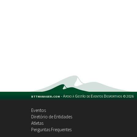
bttmanager.com
-
Apoio à Gestão de Eventos Desportivos
©
2026
Eventos
Diretório de Entidades
Atletas
Perguntas Frequentes