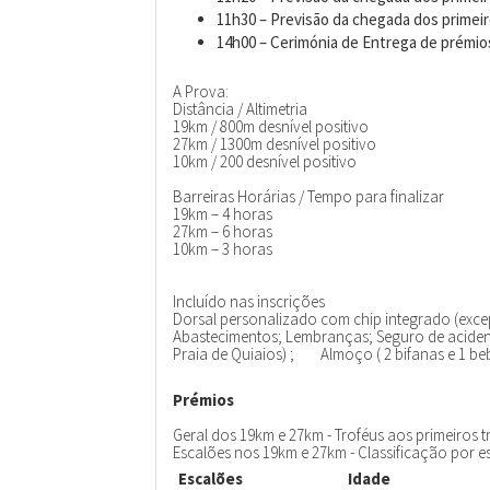
11h30 – Previsão da chegada dos primeir
14h00 – Cerimónia de Entrega de prémio
A Prova:
Distância / Altimetria
19km / 800m desnível positivo
27km / 1300m desnível positivo
10km / 200 desnível positivo
Barreiras Horárias / Tempo para finalizar
19km – 4 horas
27km – 6 horas
10km – 3 horas
Incluído nas inscrições
Dorsal personalizado com chip integrado (excep
Abastecimentos; Lembranças; Seguro de acident
Praia de Quiaios) ; Almoço ( 2 bifanas e 1 be
Prémios
Geral dos 19km e 27km - Troféus aos primeiros tr
Escalões nos 19km e 27km - Classificação por e
Escalões
Idade