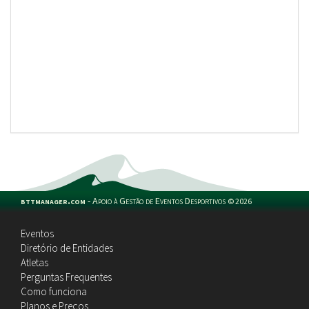
bttmanager.com
-
Apoio à Gestão de Eventos Desportivos
©
2026
Eventos
Diretório de Entidades
Atletas
Perguntas Frequentes
Como funciona
Planos e Preços