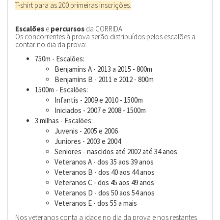
T-shirt para as 200 primeiras inscrições.
Escalões
e
percursos
da CORRIDA:
Os concorrentes à prova serão distribuídos pelos escalões a
contar no dia da prova:
750m - Escalões:
Benjamins A - 2013 a 2015 - 800m
Benjamins B - 2011 e 2012 - 800m
1500m - Escalões:
Infantis - 2009 e 2010 - 1500m
Iniciados - 2007 e 2008 - 1500m
3 milhas - Escalões:
Juvenis - 2005 e 2006
Juniores - 2003 e 2004
Seniores - nascidos até 2002 até 34 anos
Veteranos A - dos 35 aos 39 anos
Veteranos B - dos 40 aos 44 anos
Veteranos C - dos 45 aos 49 anos
Veteranos D - dos 50 aos 54 anos
Veteranos E - dos 55 a mais
Nos veteranos conta a idade no dia da prova e nos restantes