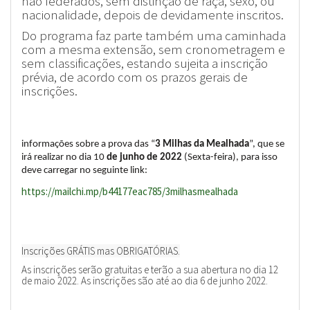
não federados, sem distinção de raça, sexo, ou
nacionalidade, depois de devidamente inscritos.
Do programa faz parte também uma caminhada
com a mesma extensão, sem cronometragem e
sem classificações, estando sujeita a inscrição
prévia, de acordo com os prazos gerais de
inscrições.
informações sobre a prova das “
3 Milhas da Mealhada
”, que se
irá realizar no dia 10
de junho de 2022
(Sexta-feira), para isso
deve carregar no seguinte link:
https://mailchi.mp/b44177eac78
5/3milhasmealhada
Inscrições GRÁTIS mas OBRIGATÓRIAS.
As inscrições serão gratuitas e terão a sua abertura no dia 12
de maio 2022. As inscrições são até ao dia 6 de junho 2022.