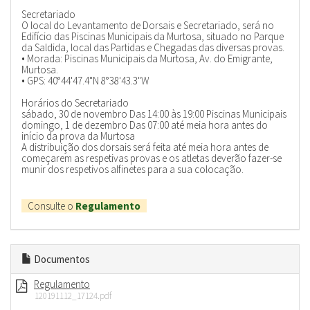
Secretariado
O local do Levantamento de Dorsais e Secretariado, será no
Edifício das Piscinas Municipais da Murtosa, situado no Parque
da Saldida, local das Partidas e Chegadas das diversas provas.
• Morada: Piscinas Municipais da Murtosa, Av. do Emigrante,
Murtosa.
• GPS: 40°44'47.4"N 8°38'43.3"W
Horários do Secretariado
sábado, 30 de novembro Das 14:00 às 19:00 Piscinas Municipais
domingo, 1 de dezembro Das 07:00 até meia hora antes do
início da prova da Murtosa
A distribuição dos dorsais será feita até meia hora antes de
começarem as respetivas provas e os atletas deverão fazer-se
munir dos respetivos alfinetes para a sua colocação.
Consulte o
Regulamento
Documentos
Regulamento
120191112_17124.pdf