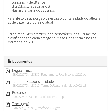
Juniores (< de 18 anos)
Elites(dos 18 aos 29 anos)
Masters (a partir dos 30 anos)
Para efeito de atribuição de escalão conta a idade do atleta a
31 de dezembro do a no atual.
Serão atribuídos prémios, não monetários, aos 3 primeiros
classificados de cada categoria, masculinos e femininos da
Maratona de BTT.
Documentos
Regulamento
53912022718_193336_RegulamentoRotaExpofacic2022.pdf
Termo de Responsabilidade
53912022718_193512_TermoDeResponsabilidade2022.pdf
Percurso
12022725_91430_BttexpofacicPercurso.pdf
Track (.gpx)
12022725_121245_Expofacic2022.gpx