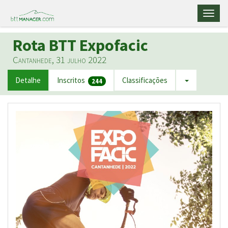
Toggl
naviga
Rota BTT Expofacic
Cantanhede, 31 julho 2022
Detalhe
Inscritos
Classificações
244