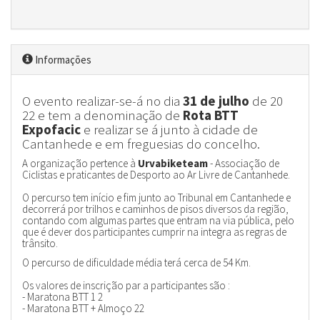
Informações
O evento realizar-se-á no dia
31 de julho
de 20
22 e tem a denominação de
Rota BTT
Expofacic
e realizar se á junto à cidade de
Cantanhede e em freguesias do concelho.
A organização pertence à
Urvabiketeam
- Associação de
Ciclistas e praticantes de Desporto ao Ar Livre de Cantanhede.
O percurso tem início e fim junto ao Tribunal em Cantanhede e
decorrerá por trilhos e caminhos de pisos diversos da região,
contando com algumas partes que entram na via pública, pelo
que é dever dos participantes cumprir na integra as regras de
trânsito.
O percurso de dificuldade média terá cerca de 54 Km.
Os valores de inscrição par a participantes são :
- Maratona BTT 1 2
- Maratona BTT + Almoço 22