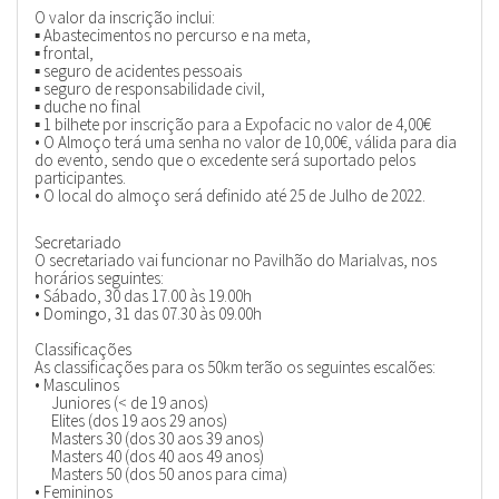
O valor da inscrição inclui:
▪ Abastecimentos no percurso e na meta,
▪ frontal,
▪ seguro de acidentes pessoais
▪ seguro de responsabilidade civil,
▪ duche no final
▪ 1 bilhete por inscrição para a Expofacic no valor de 4,00€
• O Almoço terá uma senha no valor de 10,00€, válida para dia
do evento, sendo que o excedente será suportado pelos
participantes.
• O local do almoço será definido até 25 de Julho de 2022.
Secretariado
O secretariado vai funcionar no Pavilhão do Marialvas, nos
horários seguintes:
• Sábado, 30 das 17.00 às 19.00h
• Domingo, 31 das 07.30 às 09.00h
Classificações
As classificações para os 50km terão os seguintes escalões:
• Masculinos
Juniores (< de 19 anos)
Elites (dos 19 aos 29 anos)
Masters 30 (dos 30 aos 39 anos)
Masters 40 (dos 40 aos 49 anos)
Masters 50 (dos 50 anos para cima)
• Femininos