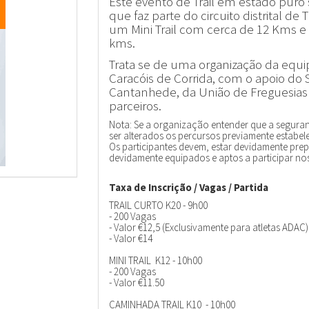
Este evento de Trail em estado puro
que faz
parte do circuito distrital de 
um Mini Trail com cerca de 12 Kms e
kms.
Trata se de uma organização da equipa
Caracóis de Corrida, com o apoio do
Cantanhede, da União de Freguesias 
parceiros.
Nota: Se a organização entender que a seguran
ser alterados os percursos previamente estabel
Os participantes devem, estar devidamente pr
devidamente equipados e aptos a participar nos
Taxa de Inscrição / Vagas / Partida
TRAIL CURTO K20 - 9h00
- 200 Vagas
- Valor €12,5 (Exclusivamente para atletas ADAC)
- Valor €14
MINI TRAIL K12 - 10h00
- 200 Vagas
- Valor €11.50
CAMINHADA TRAIL K10 - 10h00