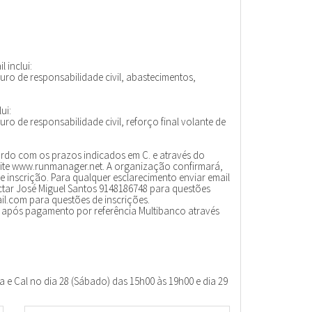
l inclui:
eguro de responsabilidade civil, abastecimentos,
ui:
guro de responsabilidade civil, reforço final volante de
ordo com os prazos indicados em C. e através do
 site www.runmanager.net. A organização confirmará,
 inscrição. Para qualquer esclarecimento enviar email
ar José Miguel Santos 9148186748 para questões
l.com para questões de inscrições.
 após pagamento por referência Multibanco através
 e Cal no dia 28 (Sábado) das 15h00 às 19h00 e dia 29