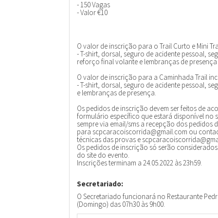
- 150 Vagas
- Valor €10
O valor de inscrição para o Trail Curto e Mini Trai
- T-shirt, dorsal, seguro de acidente pessoal, s
reforço final volante e lembranças de presença
O valor de inscrição para a Caminhada Trail incl
- T-shirt, dorsal, seguro de acidente pessoal, se
e lembranças de presença.
Os pedidos de inscrição devem ser feitos de ac
formulário específico que estará disponível no
sempre via email/sms a recepção dos pedidos de
para scpcaracoiscorrida@gmail.com ou contact
técnicas das provas e scpcaracoiscorrida@gmai
Os pedidos de inscrição só serão considerados
do site do evento.
Inscrições terminam a 24.05.2022 às 23h59.
Secretariado:
O Secretariado funcionará no Restaurante Pedra
(Domingo) das 07h30 às 9h00.