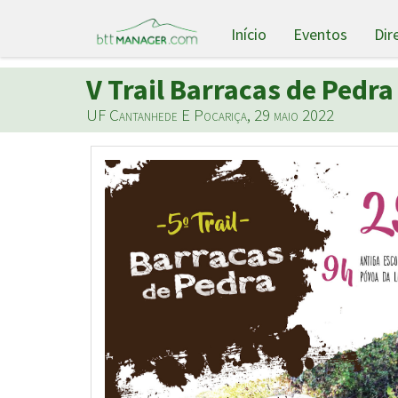
Início
Eventos
Dir
V Trail Barracas de Pedra
UF Cantanhede E Pocariça, 29 maio 2022