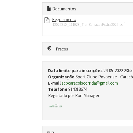
Documentos
Regulamento
12022210_111023_TrailBarracasPedra2022.pdf
Preços
Data limite para inscrições
24-05-2022 23h5
Organização
Sport Clube Povoense - Caracói
E-mail
scpcaracoiscorrida@gmail.com
Telefone
914818674
Registado por Run Manager
pub