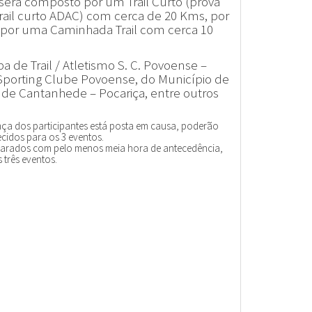
 será composto por um Trail Curto (prova
Trail curto ADAC
) com cerca de 20 Kms, por
 por uma Caminhada Trail com cerca 10
 de Trail / Atletismo S. C. Povoense –
 Sporting Clube Povoense, do Município de
de Cantanhede – Pocariça, entre outros
ça dos participantes está posta em causa, poderão
ecidos para os 3 eventos.
eparados com pelo menos meia hora de antecedência,
 três eventos.