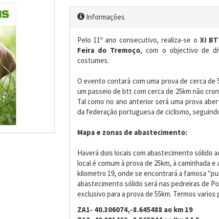
Informações
Pelo 11º ano consecutivo, realiza-se o
XI BT
Feira do Tremoço
, com o objectivo de di
costumes.
O evento contará com uma prova de cerca de 5
um passeio de btt com cerca de 25km não cro
Tal como no ano anterior será uma prova aber
da federação portuguesa de ciclismo, seguind
Mapa e zonas de abastecimento:
Haverá dois locais com abastecimento sólido a
local é comum à prova de 25km, à caminhada e ao
kilometro 19, onde se encontrará a famosa "p
abastecimento sólido será nas pedreiras de Por
exclusivo para a prova de 55km. Termos varios
ZA1- 40.306074,-8.645488 ao km 19