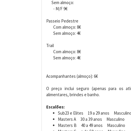
Sem almoço:
- M/F 9€
Passeio Pedestre
Com almoço: 8€
Sem almoço: 4€
Trail
Com almoço: 8€
Sem almoço: 4€
Acompanhantes (almoço): 6€
O preço inclui seguro (apenas para os atl
alimentares, brindes e banho.
Escalões:
Sub23 e Elites 19 a 29 anos Masculin
Masters A 30 a 39 anos Masculino
Masters B 40 a 49 anos Masculino