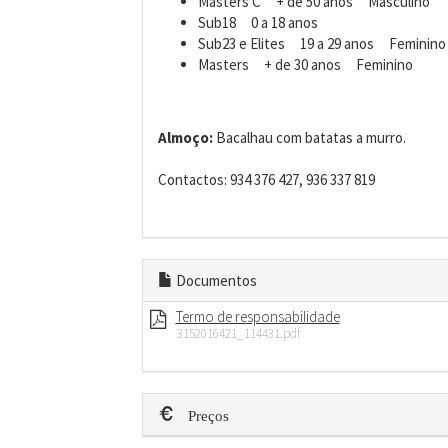
Masters C + de 50 anos Masculino
Sub18 0 a 18 anos
Sub23 e Elites 19 a 29 anos Femini
Masters + de 30 anos Feminino
Almoço:
Bacalhau com batatas a murro.
Contactos: 934 376 427, 936 337 819
Documentos
Termo de responsabilidade
3152016421_114431.pdf
Preços