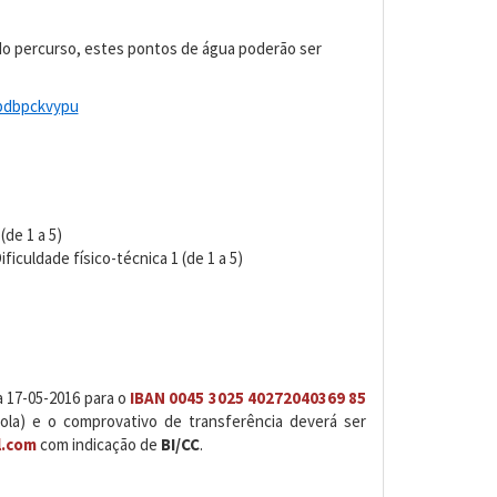
o percurso, estes pontos de água poderão ser
hpdbpckvypu
(de 1 a 5)
culdade físico-técnica 1 (de 1 a 5)
a 17-05-2016 para o
IBAN 0045 3025 40272040369 85
cola) e o comprovativo de transferência deverá ser
.com
com indicação de
BI/CC
.