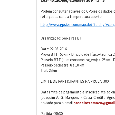
ZA2- 40.291466,-8.565944 ao Km 34,5
Podem consultar através do GPSies os dados d
reforçados caso a temperatura aperte.
http://www.gpsies.com/map.do?fileId=yfvcb
Organização: Seixeiras BTT
Data: 22-05-2016
Prova BTT: 55km - Dificuldade físico-técnica 2 
Passeio BTT (sem cronometragem): +-25km - Difi
Passeio pedestre: 8 a 10 km
Trail: 25km
LIMITE DE PARTICIPANTES NA PROVA: 300
Data limite de pagamento e inscrição até ao di
(Joaquim A. G. Marques - Caixa Credito Agrí
enviado para o email
passeiotremoco@gmail
Partida: 09h30