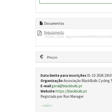
Documentos
Regulamento
1202685_34354_RegulamentoRaidBttBlackbulls2026
Preços
Data limite para inscrições
01-10-2026 23h5
Organização
Associação BlackBulls Cycling
E-mail
geral@blackbulls.pt
Website
https://blackbulls.pt
Registado por Run Manager