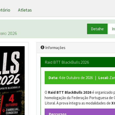
etório
Atletas
Detalhe
I
ubro 2026
Informações
Raid BTT BlackBulls 2026
Data:
4 de Outubro de 2026 |
Local:
Zam
O
Raid BTT BlackBulls 2026
é organizado 
homologação da Federação Portuguesa de Cic
Litoral. A prova integra as modalidades de
X
Percursos