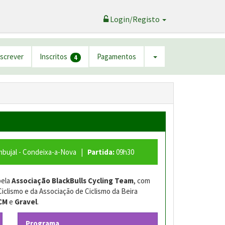
Login/Registo
nscrever
Inscritos
Pagamentos
4
bujal - Condeixa-a-Nova |
Partida:
09h30
pela
Associação BlackBulls Cycling Team
, com
lismo e da Associação de Ciclismo da Beira
CM
e
Gravel
.
Programa