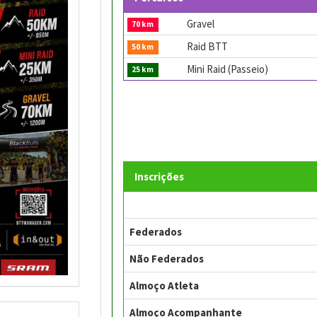
Gravel
70 km
Raid BTT
50 km
Mini Raid (Passeio)
25 km
Inscrições
Federados
Não Federados
Almoço Atleta
Almoço Acompanhante