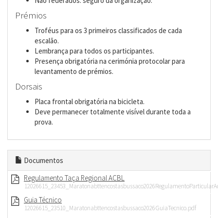
Não federados: seguro da organização.
Prémios
Troféus para os 3 primeiros classificados de cada
escalão.
Lembrança para todos os participantes.
Presença obrigatória na cerimónia protocolar para
levantamento de prémios.
Dorsais
Placa frontal obrigatória na bicicleta.
Deve permanecer totalmente visível durante toda a
prova.
Documentos
Regulamento Taça Regional ACBL
12026615_23453_Maratonabttencostasbussaco2026RegulamentoParticularAc
Guia Técnico
12026615_23510_Maratonabttencostasbussaco2026GuiaTecnico.pdf