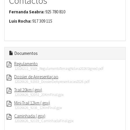
Contactos
Fernanda Seabra:
925 780 810
Luis Rocha:
917 309 115
Documentos
Regulamento
12026211_9539_RegulamentoTerrasgNdara2026Signed.pdf
Dossier de Apresentaçao
12026626_91933_DossierDeApresentacao2026.pdf
Trail 20km (.gpx)
12026626_92051_20KmFinal.gpx
Mini-Trail 12km (.gpx)
12026626_9216_12KmFinal.gpx
Caminhada (.gpx)
12026626_92119_CaminhadaFinal.gpx