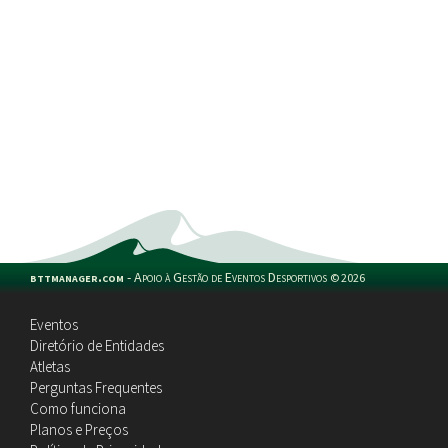
bttmanager.com
-
Apoio à Gestão de Eventos Desportivos
©
2026
Eventos
Diretório de Entidades
Atletas
Perguntas Frequentes
Como funciona
Planos e Preços