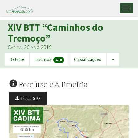
Toggl
naviga
XIV BTT “Caminhos do
Tremoço”
Cadima, 26 maio 2019
Detalhe
Inscritos
Classificações
418
Percurso e Altimetria
Track .GPX