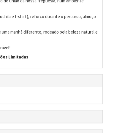
rito de união da nossa freguesia, num ambiente
mochila e t-shirt), reforço durante o percurso, almoço
de uma manhã diferente, rodeado pela beleza natural e
rável!
ções Limitadas