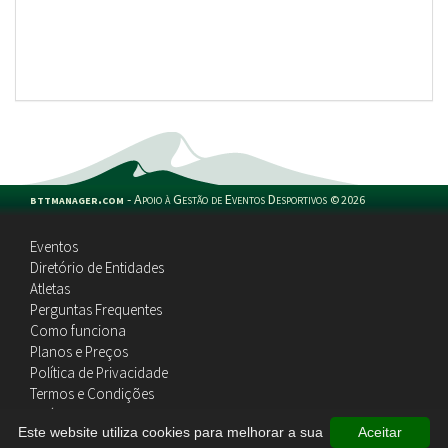
bttmanager.com
-
Apoio à Gestão de Eventos Desportivos
©
2026
Eventos
Diretório de Entidades
Atletas
Perguntas Frequentes
Como funciona
Planos e Preços
Política de Privacidade
Termos e Condições
Política de Cookies
Este website utiliza cookies para melhorar a sua
Aceitar
Contactos