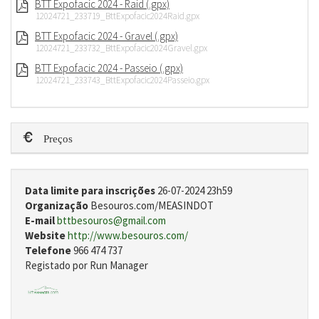
BTT Expofacic 2024 - Raid (.gpx)
12024721_233719_BttExpofacic2024Raid.gpx
BTT Expofacic 2024 - Gravel (.gpx)
12024721_233732_BttExpofacic2024Gravel.gpx
BTT Expofacic 2024 - Passeio (.gpx)
12024721_233743_BttExpofacic2024Passeio.gpx
Preços
Data limite para inscrições
26-07-2024 23h59
Organização
Besouros.com/MEASINDOT
E-mail
bttbesouros@gmail.com
Website
http://www.besouros.com/
Telefone
966 474 737
Registado por Run Manager