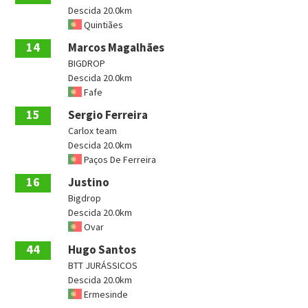
Descida 20.0km
Quintiães
14
Marcos Magalhães
BIGDROP
Descida 20.0km
Fafe
15
Sergio Ferreira
Carlox team
Descida 20.0km
Paços De Ferreira
16
Justino
Bigdrop
Descida 20.0km
Ovar
44
Hugo Santos
BTT JURÁSSICOS
Descida 20.0km
Ermesinde