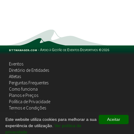
bttmanager.com
-
Apoio à Gestão de Eventos Desportivos
©
2026
Eventos
Diretório de Entidades
Atletas
Perguntas Frequentes
Como funciona
Planos e Preços
Política de Privacidade
Termos e Condições
Política de Cookies
Este website utiliza cookies para melhorar a sua
Aceitar
Contactos
experiência de utilização.
Ver política de
privacidade