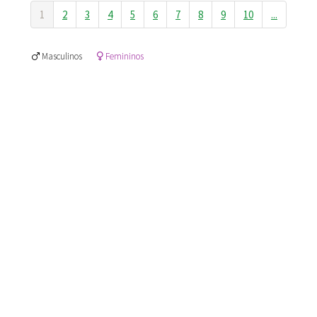
1
2
3
4
5
6
7
8
9
10
...
Masculinos
Femininos