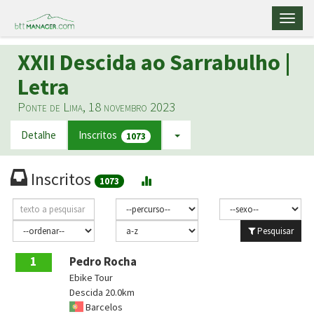
Toggl
naviga
XXII Descida ao Sarrabulho |
Letra
Ponte de Lima, 18 novembro 2023
Detalhe
Inscritos
1073
Inscritos
1073
Pesquisar
1
Pedro Rocha
Ebike Tour
Descida 20.0km
Barcelos