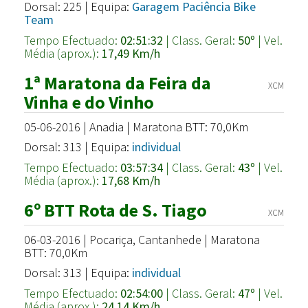
Dorsal: 225 | Equipa:
Garagem Paciência Bike
Team
Tempo Efectuado:
02:51:32
| Class. Geral:
50º
| Vel.
Média (aprox.):
17,49 Km/h
1ª Maratona da Feira da
XCM
Vinha e do Vinho
05-06-2016 | Anadia | Maratona BTT: 70,0Km
Dorsal: 313 | Equipa:
individual
Tempo Efectuado:
03:57:34
| Class. Geral:
43º
| Vel.
Média (aprox.):
17,68 Km/h
6º BTT Rota de S. Tiago
XCM
06-03-2016 | Pocariça, Cantanhede | Maratona
BTT: 70,0Km
Dorsal: 313 | Equipa:
individual
Tempo Efectuado:
02:54:00
| Class. Geral:
47º
| Vel.
Média (aprox.):
24,14 Km/h