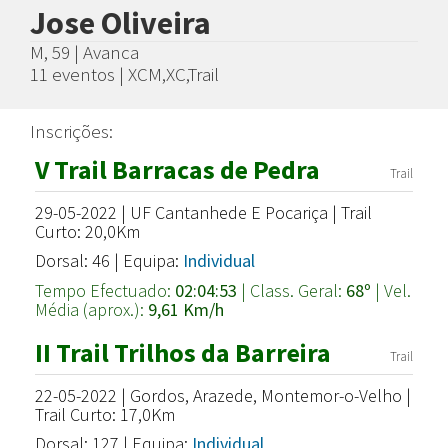
Jose Oliveira
M, 59 | Avanca
11 eventos | XCM,XC,Trail
Inscrições:
V Trail Barracas de Pedra
Trail
29-05-2022 | UF Cantanhede E Pocariça | Trail
Curto: 20,0Km
Dorsal: 46 | Equipa:
Individual
Tempo Efectuado:
02:04:53
| Class. Geral:
68º
| Vel.
Média (aprox.):
9,61 Km/h
II Trail Trilhos da Barreira
Trail
22-05-2022 | Gordos, Arazede, Montemor-o-Velho |
Trail Curto: 17,0Km
Dorsal: 127 | Equipa:
Individual