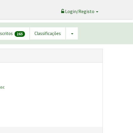
Login/Registo
nscritos
Classificações
265
asc