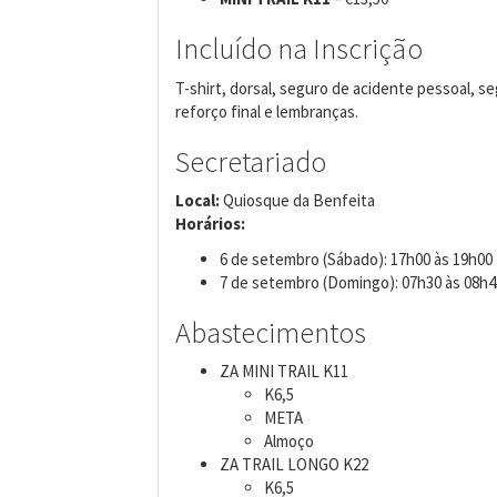
Incluído na Inscrição
T-shirt, dorsal, seguro de acidente pessoal, s
reforço final e lembranças.
Secretariado
Local:
Quiosque da Benfeita
Horários:
6 de setembro (Sábado): 17h00 às 19h00
7 de setembro (Domingo): 07h30 às 08h4
Abastecimentos
ZA MINI TRAIL K11
K6,5
META
Almoço
ZA TRAIL LONGO K22
K6,5