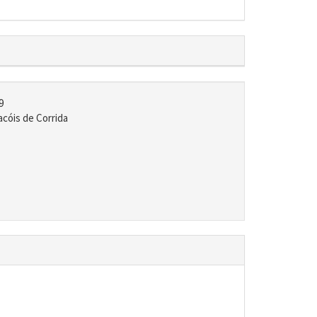
9
cóis de Corrida