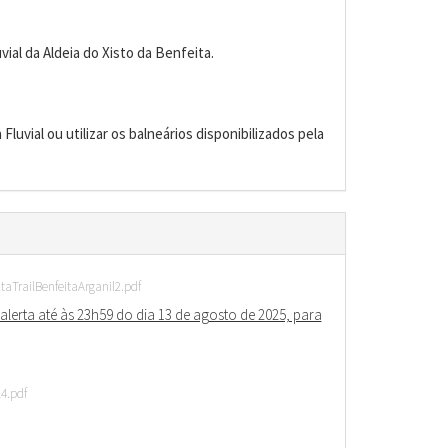
vial da Aldeia do Xisto da Benfeita.
luvial ou utilizar os balneários disponibilizados pela
TrailBenfeitaArganil2.pdf
erta até às 23h59 do dia 13 de agosto de 2025, para
4.pdf