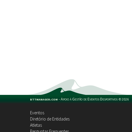
bttmanager.com
-
Apoio à Gestão de Eventos Desportivos
©
2026
Eventos
Diretório de Entidades
Atletas
Perguntas Frequentes