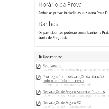
Horário da Prova
Ambas as provas iniciarão às
09h00
na Praia Flu
Banhos
Os participantes poderão tomar banho na Praia F
Junta de Freguesia.
Documentos
Regulamento
1202591_173746_20250907RegulamentoProvaBenfeita
Prorrogação da declaração da situação de al
todo o território continental
1202588_18111_DeclaracaoAlerta.pdf
Declaração de Seguro Acidentes Pessoais
12025721_141529_DeclaracaoDeSeguro13320780171
Declaração de Seguro RC
12025721_141635_InrpRc66135994.pdf