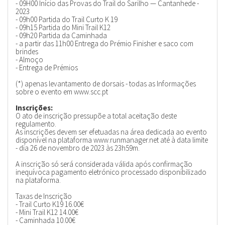
- 09H00 Início das Provas do Trail do Sarilho — Cantanhede -
2023
- 09h00 Partida do Trail Curto K 19
- 09h15 Partida do Mini Trail K12
- 09h20 Partida da Caminhada
- a partir das 11h00 Entrega do Prémio Finisher e saco com
brindes
- Almoço
- Entrega de Prémios
(*) apenas levantamento de dorsais - todas as Informações
sobre o evento em www.scc.pt
Inscrições:
O ato de inscrição pressupõe a total aceitação deste
regulamento.
As inscrições devem ser efetuadas na área dedicada ao evento
disponível na plataforma www.runmanager.net até à data limite
- dia 26 de novembro de 2023 às 23h59m.
A inscrição só será considerada válida após confirmação
inequívoca pagamento eletrónico processado disponibilizado
na plataforma.
Taxas de Inscrição
- Trail Curto K19 16.00€
- Mini Trail K12 14.00€
- Caminhada 10.00€