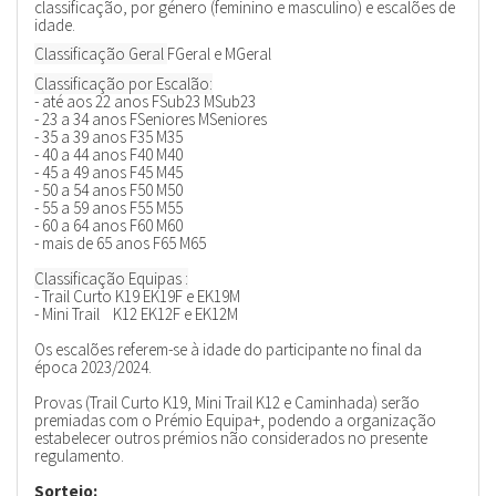
classificação, por género (feminino e masculino) e escalões de
idade.
Classificação Geral
FGeral e MGeral
Classificação por Escalão:
- até aos 22 anos FSub23 MSub23
- 23 a 34 anos FSeniores MSeniores
- 35 a 39 anos F35 M35
- 40 a 44 anos F40 M40
- 45 a 49 anos F45 M45
- 50 a 54 anos F50 M50
- 55 a 59 anos F55 M55
- 60 a 64 anos F60 M60
- mais de 65 anos F65 M65
Classificação Equipas :
- Trail Curto K19 EK19F e EK19M
- Mini Trail K12 EK12F e EK12M
Os escalões referem-se à idade do participante no final da
época 2023/2024.
Provas (Trail Curto K19, Mini Trail K12 e Caminhada) serão
premiadas com o Prémio Equipa+, podendo a organização
estabelecer outros prémios não considerados no presente
regulamento.
Sorteio: